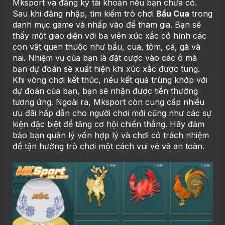
Mksport và đăng ký tài khoản nếu bạn chưa có.
Sau khi đăng nhập, tìm kiếm trò chơi
Bầu Cua
trong
danh mục game và nhấp vào để tham gia. Bạn sẽ
thấy một giao diện với ba viên xúc xắc có hình các
con vật quen thuộc như bầu, cua, tôm, cá, gà và
nai. Nhiệm vụ của bạn là đặt cược vào các ô mà
bạn dự đoán sẽ xuất hiện khi xúc xắc được tung.
Khi vòng chơi kết thúc, nếu kết quả trùng khớp với
dự đoán của bạn, bạn sẽ nhận được tiền thưởng
tương ứng. Ngoài ra, Mksport còn cung cấp nhiều
ưu đãi hấp dẫn cho người chơi mới cũng như các sự
kiện đặc biệt để tăng cơ hội chiến thắng. Hãy đảm
bảo bạn quản lý vốn hợp lý và chơi có trách nhiệm
để tận hưởng trò chơi một cách vui vẻ và an toàn.