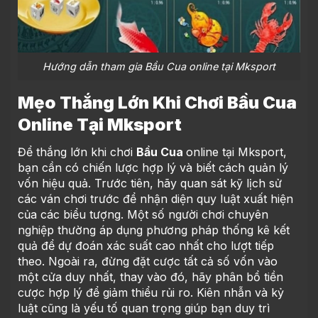
Hướng dẫn tham gia Bầu Cua online tại Mksport
Mẹo Thắng Lớn Khi Chơi Bầu Cua
Online Tại Mksport
Để thắng lớn khi chơi
Bầu Cua
online tại Mksport,
bạn cần có chiến lược hợp lý và biết cách quản lý
vốn hiệu quả. Trước tiên, hãy quan sát kỹ lịch sử
các ván chơi trước để nhận diện quy luật xuất hiện
của các biểu tượng. Một số người chơi chuyên
nghiệp thường áp dụng phương pháp thống kê kết
quả để dự đoán xác suất cao nhất cho lượt tiếp
theo. Ngoài ra, đừng đặt cược tất cả số vốn vào
một cửa duy nhất, thay vào đó, hãy phân bổ tiền
cược hợp lý để giảm thiểu rủi ro. Kiên nhẫn và kỷ
luật cũng là yếu tố quan trọng giúp bạn duy trì