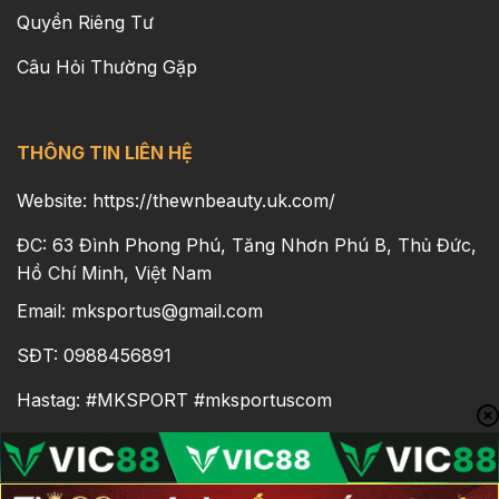
Quyền Riêng Tư
Câu Hỏi Thường Gặp
THÔNG TIN LIÊN HỆ
Website: https://thewnbeauty.uk.com/
ĐC: 63 Đình Phong Phú, Tăng Nhơn Phú B, Thủ Đức,
Hồ Chí Minh, Việt Nam
Email:
mksportus@gmail.com
SĐT: 0988456891
Hastag: #MKSPORT #mksportuscom
COPYRIGHT © thewnbeauty.uk.com [2025] - ALL RIGHTS
RESERVED