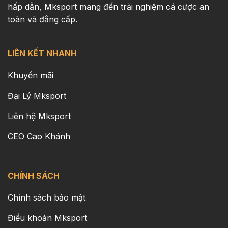
hấp dẫn, Mksport mang đến trải nghiệm cá cược an
toàn và đẳng cấp.
LIÊN KẾT NHANH
Khuyến mãi
Đại Lý Mksport
Liên hệ Mksport
CEO Cao Khánh
CHÍNH SÁCH
Chính sách bảo mật
Điều khoản Mksport