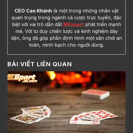
CEO Cao Khánh
là một trong những nhân vật
quan trọng trong ngành cá cược trực tuyến, đặc
biệt với vai trò dẫn dắt
MKsport
phát triển mạnh
mẽ. Với tư duy chiến lược và kinh nghiệm dày
dặn, ông đã góp phần định hình một sân chơi an
toàn, minh bạch cho người dùng.
BÀI VIẾT LIÊN QUAN